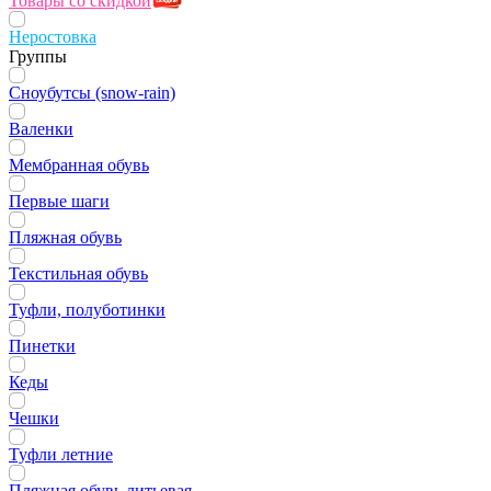
Товары со скидкой
Неростовка
Группы
Сноубутсы (snow-rain)
Валенки
Мембранная обувь
Первые шаги
Пляжная обувь
Текстильная обувь
Туфли, полуботинки
Пинетки
Кеды
Чешки
Туфли летние
Пляжная обувь литьевая