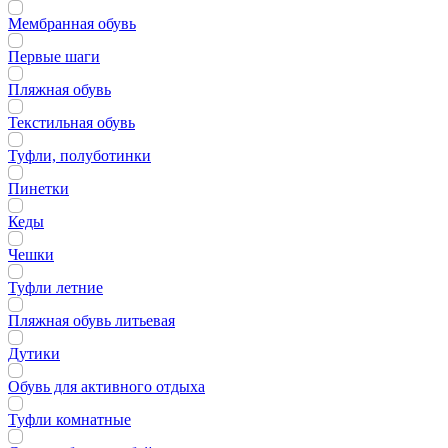
Мембранная обувь
Первые шаги
Пляжная обувь
Текстильная обувь
Туфли, полуботинки
Пинетки
Кеды
Чешки
Туфли летние
Пляжная обувь литьевая
Дутики
Обувь для активного отдыха
Туфли комнатные