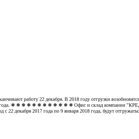
чивают работу 22 декабря. В 2018 году отгрузки возобновятся 
8 года. ❅ ❅ ❅ ❅ ❅ ❅
❅ ❅ ❅ ❅ ❅ ❅ Офис и склад компании "КРЕДО
д с 22 декабря 2017 года по 9 января 2018 года, будут отгружат