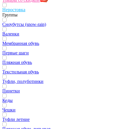
Товары со скидкой
Неростовка
Группы
Сноубутсы (snow-rain)
Валенки
Мембранная обувь
Первые шаги
Пляжная обувь
Текстильная обувь
Туфли, полуботинки
Пинетки
Кеды
Чешки
Туфли летние
Пляжная обувь литьевая